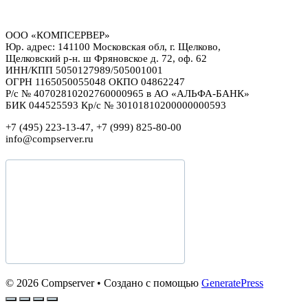
ООО «КОМПСЕРВЕР»
Юр. адрес: 141100 Московская обл, г. Щелково,
Щелковский р-н. ш Фряновское д. 72, оф. 62
ИНН/КПП 5050127989/505001001
ОГРН 1165050055048 ОКПО 04862247
Р/с № 40702810202760000965 в АО «АЛЬФА-БАНК»
БИК 044525593 Кр/с № 30101810200000000593
+7 (495) 223-13-47, +7 (999) 825-80-00
info@compserver.ru
© 2026 Compserver
• Создано с помощью
GeneratePress