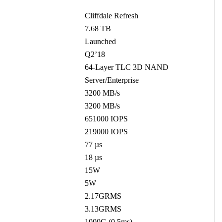
Cliffdale Refresh
7.68 TB
Launched
Q2’18
64-Layer TLC 3D NAND
Server/Enterprise
3200 MB/s
3200 MB/s
651000 IOPS
219000 IOPS
77 µs
18 µs
15W
5W
2.17GRMS
3.13GRMS
1000G (0.5ms)