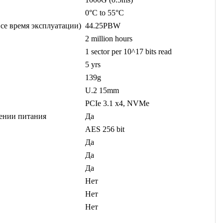
0°C to 55°C
се время эксплуатации)
44.25PBW
2 million hours
1 sector per 10^17 bits read
5 yrs
139g
U.2 15mm
PCIe 3.1 x4, NVMe
чении питания
Да
AES 256 bit
Да
Да
Да
Нет
Нет
Нет