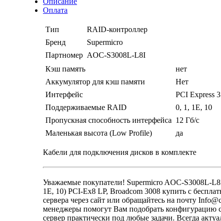
Описание
Оплата
Тип
RAID-контроллер
Бренд
Supermicro
Партномер
AOC-S3008L-L8I
Кэш память
нет
Аккумулятор для кэш памяти
Нет
Интерфейс
PCI Express 3
Поддерживаемые RAID
0, 1, 1Е, 10
Пропускная способность интерфейса
12 Гб/с
Маленькая высота (Low Profile)
да
Кабели для подключения дисков в комплекте
Уважаемые покупатели! Supermicro AOC-S3008L-L8I
1E, 10) PCI-Eх8 LP, Broadcom 3008 купить с беспл
сервера через сайт или обращайтесь на почту Info@c
менеджеры помогут Вам подобрать конфигурацию се
сервер практически под любые задачи. Всегда акту