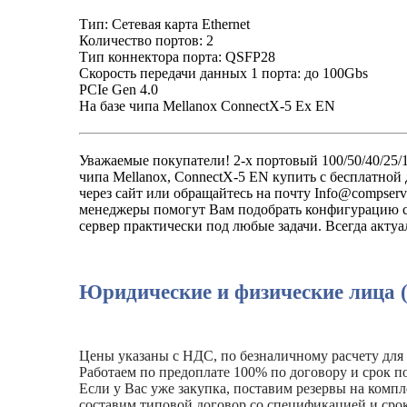
Тип: Сетевая карта Ethernet
Количество портов: 2
Тип коннектора порта: QSFP28
Скорость передачи данных 1 порта: до 100Gbs
PCIe Gen 4.0
На базе чипа Mellanox ConnectX-5 Ex EN
Уважаемые покупатели! 2-х портовый 100/50/40/25/10
чипа Mellanox, ConnectX-5 EN купить с бесплатной
через сайт или обращайтесь на почту Info@compserve
менеджеры помогут Вам подобрать конфигурацию се
сервер практически под любые задачи. Всегда акту
Юридические и физические лица 
Цены указаны с НДС, по безналичному расчету для
Работаем по предоплате 100% по договору и срок по
Если у Вас уже закупка, поставим резервы на комп
составим типовой договор со спецификацией и сро