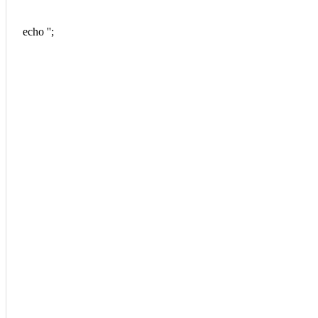
echo '
';