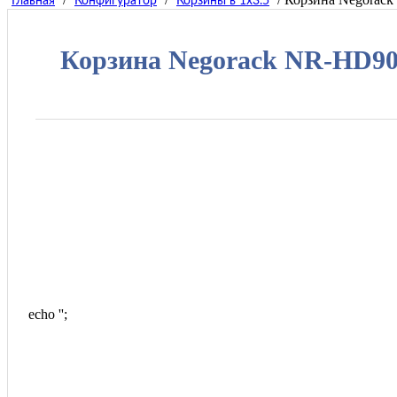
Главная
Конфигуратор
Корзины в 1x3.5
Корзина Negorack NR-HD901
echo '
';