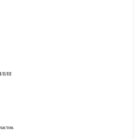
/II/III
ластик