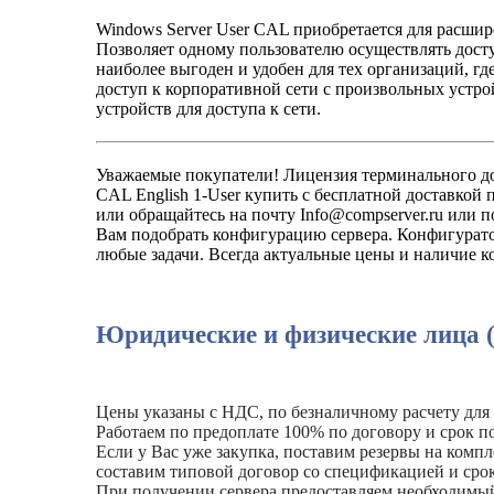
Windows Server User CAL приобретается для расшир
Позволяет одному пользователю осуществлять досту
наиболее выгоден и удобен для тех организаций, г
доступ к корпоративной сети с произвольных устро
устройств для доступа к сети.
Уважаемые покупатели! Лицензия терминального дос
CAL English 1-User купить с бесплатной доставкой 
или обращайтесь на почту Info@compserver.ru или 
Вам подобрать конфигурацию сервера. Конфигурато
любые задачи. Всегда актуальные цены и наличие 
Юридические и физические лица 
Цены указаны с НДС, по безналичному расчету для
Работаем по предоплате 100% по договору и срок по
Если у Вас уже закупка, поставим резервы на комп
составим типовой договор со спецификацией и сро
При получении сервера предоставляем необходимы