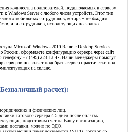
ения количества пользователей, подключаемых к серверу.
п к Windows Server с любого числа устройств. Этот тип
де много мобильных сотрудников, которым необходим
йств, или сотрудников, использующих несколько
тупа Microsoft Windows 2019 Remote Desktop Services
по России, оформляете конфигурацию сервера через сайт
по телефону +7 (495) 223-13-47. Наши менеджеры помогут
р серверов позволяет подобрать сервер практически под
комплектующих на складе.
(Безналичный расчет):
 юридических и физических лиц.
ставки готового сервера 4-5 дней после оплаты.
лектующие, подготовим счет на Вашу организацию,
ками поставки, можно по ЭДО.
й закрывающий пакет документов (УПД), договор со