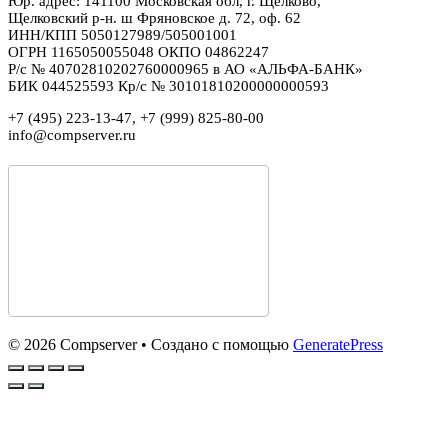
Юр. адрес: 141100 Московская обл, г. Щелково,
Щелковский р-н. ш Фряновское д. 72, оф. 62
ИНН/КПП 5050127989/505001001
ОГРН 1165050055048 ОКПО 04862247
Р/с № 40702810202760000965 в АО «АЛЬФА-БАНК»
БИК 044525593 Кр/с № 30101810200000000593
+7 (495) 223-13-47, +7 (999) 825-80-00
info@compserver.ru
© 2026 Compserver
• Создано с помощью
GeneratePress