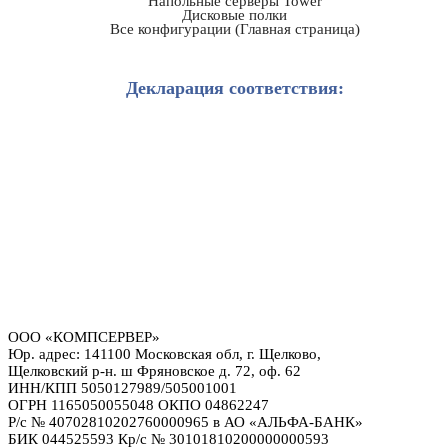
Напольные серверы Tower
Дисковые полки
Все конфигурации (Главная страница)
Декларация соответствия:
ООО «КОМПСЕРВЕР»
Юр. адрес: 141100 Московская обл, г. Щелково,
Щелковский р-н. ш Фряновское д. 72, оф. 62
ИНН/КПП 5050127989/505001001
ОГРН 1165050055048 ОКПО 04862247
Р/с № 40702810202760000965 в АО «АЛЬФА-БАНК»
БИК 044525593 Кр/с № 30101810200000000593