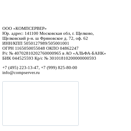
ООО «КОМПСЕРВЕР»
Юр. адрес: 141100 Московская обл, г. Щелково,
Щелковский р-н. ш Фряновское д. 72, оф. 62
ИНН/КПП 5050127989/505001001
ОГРН 1165050055048 ОКПО 04862247
Р/с № 40702810202760000965 в АО «АЛЬФА-БАНК»
БИК 044525593 Кр/с № 30101810200000000593
+7 (495) 223-13-47, +7 (999) 825-80-00
info@compserver.ru