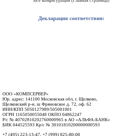
Все конфигурации (Главная страница)
Декларация соответствия:
ООО «КОМПСЕРВЕР»
Юр. адрес: 141100 Московская обл, г. Щелково,
Щелковский р-н. ш Фряновское д. 72, оф. 62
ИНН/КПП 5050127989/505001001
ОГРН 1165050055048 ОКПО 04862247
Р/с № 40702810202760000965 в АО «АЛЬФА-БАНК»
БИК 044525593 Кр/с № 30101810200000000593
+7 (495) 223-13-47, +7 (999) 825-80-00