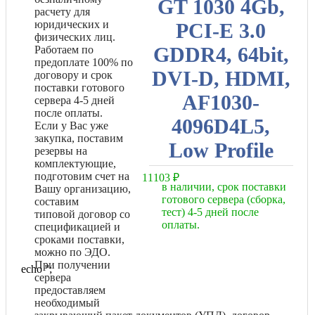
GT 1030 4Gb,
расчету для
юридических и
PCI-E 3.0
физических лиц.
GDDR4, 64bit,
Работаем по
предоплате 100% по
DVI-D, HDMI,
договору и срок
поставки готового
AF1030-
сервера 4-5 дней
после оплаты.
4096D4L5,
Если у Вас уже
закупка, поставим
Low Profile
резервы на
комплектующие,
подготовим счет на
11103
₽
в наличии, срок поставки
Вашу организацию,
готового сервера (сборка,
составим
тест) 4-5 дней после
типовой договор со
оплаты.
спецификацией и
сроками поставки,
можно по ЭДО.
При получении
echo '
';
сервера
предоставляем
необходимый