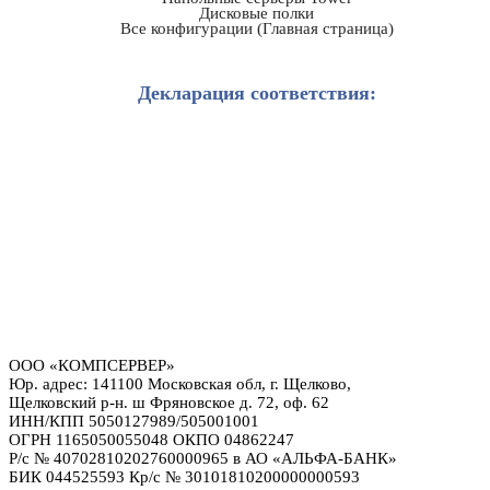
Дисковые полки
Все конфигурации (Главная страница)
Декларация соответствия:
ООО «КОМПСЕРВЕР»
Юр. адрес: 141100 Московская обл, г. Щелково,
Щелковский р-н. ш Фряновское д. 72, оф. 62
ИНН/КПП 5050127989/505001001
ОГРН 1165050055048 ОКПО 04862247
Р/с № 40702810202760000965 в АО «АЛЬФА-БАНК»
БИК 044525593 Кр/с № 30101810200000000593