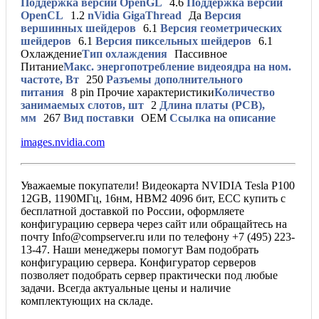
Поддержка версии OpenGL
4.6
Поддержка версии
OpenCL
1.2
nVidia GigaThread
Да
Версия
вершинных шейдеров
6.1
Версия геометрических
шейдеров
6.1
Версия пиксельных шейдеров
6.1
Охлаждение
Тип охлаждения
Пассивное
Питание
Макс. энергопотребление видеоядра на ном.
частоте, Вт
250
Разъемы дополнительного
питания
8 pin
Прочие характеристики
Количество
занимаемых слотов, шт
2
Длина платы (PCB),
мм
267
Вид поставки
OEM
Ссылка на описание
images.nvidia.com
Уважаемые покупатели! Видеокарта NVIDIA Tesla P100
12GB, 1190МГц, 16нм, HBM2 4096 бит, ЕСС купить с
бесплатной доставкой по России, оформляете
конфигурацию сервера через сайт или обращайтесь на
почту Info@compserver.ru или по телефону +7 (495) 223-
13-47. Наши менеджеры помогут Вам подобрать
конфигурацию сервера. Конфигуратор серверов
позволяет подобрать сервер практически под любые
задачи. Всегда актуальные цены и наличие
комплектующих на складе.