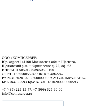
ООО «КОМПСЕРВЕР»
Юр. адрес: 141100 Московская обл, г. Щелково,
Щелковский р-н. ш Фряновское д. 72, оф. 62
ИНН/КПП 5050127989/505001001
ОГРН 1165050055048 ОКПО 04862247
Р/с № 40702810202760000965 в АО «АЛЬФА-БАНК»
БИК 044525593 Кр/с № 30101810200000000593
+7 (495) 223-13-47, +7 (999) 825-80-00
info@compserver.ru