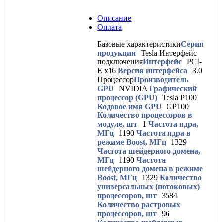
Описание
Оплата
Базовые характеристики
Серия
продукции
Tesla
Интерфейс
подключения
Интерфейс
PCI-
E x16
Версия интерфейса
3.0
Процессор
Производитель
GPU
NVIDIA
Графический
процессор (GPU)
Tesla P100
Кодовое имя GPU
GP100
Количество процессоров в
модуле, шт
1
Частота ядра,
МГц
1190
Частота ядра в
режиме Boost, МГц
1329
Частота шейдерного домена,
МГц
1190
Частота
шейдерного домена в режиме
Boost, МГц
1329
Количество
универсальных (потоковых)
процессоров, шт
3584
Количество растровых
процессоров, шт
96