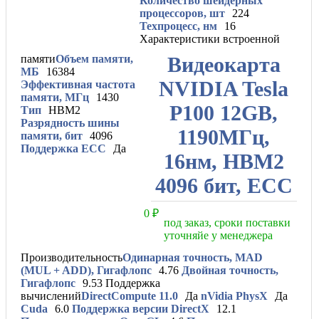
Количество шейдерных
процессоров, шт
224
Техпроцесс, нм
16
Характеристики встроенной
памяти
Объем памяти,
Видеокарта
МБ
16384
NVIDIA Tesla
Эффективная частота
памяти, МГц
1430
P100 12GB,
Тип
HBM2
Разрядность шины
1190МГц,
памяти, бит
4096
Поддержка ЕСС
Да
16нм, HBM2
4096 бит, ЕСС
0
₽
под заказ, сроки поставки
уточняйе у менеджера
Производительность
Одинарная точность, MAD
(MUL + ADD), Гигафлопс
4.76
Двойная точность,
Гигафлопс
9.53
Поддержка
вычислений
DirectCompute 11.0
Да
nVidia PhysX
Да
Cuda
6.0
Поддержка версии DirectX
12.1