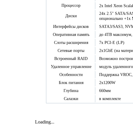
Процессор
2x Intel Xeon Scal
24x 2.5" SATA/SAS
Диски
опционально +1x
SATA3/SAS3, NV
Интерфейсы дисков
до 4TB максиму
Оперативная память
7x PCI-E (LP)
Слоты расширения
2x1GbE (на матери
Сетевые порты
Возможно построит
Встроенный RAID
модуль удаленного
Удаленное управление
Поддержка VROC, 
Особенности
2x1200W
Блок питания
660мм
Глубина
в комплекте
Салазки
Loading...