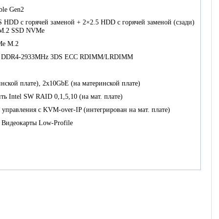
able Gen2
 HDD с горячей заменой + 2×2.5 HDD с горячей заменой (сзади)
 M.2 SSD NVMe
Me M.2
м, DDR4-2933MHz 3DS ECC RDIMM/LRDIMM
нской плате), 2x10GbE (на материнской плате)
ь Intel SW RAID 0,1,5,10 (на мат. плате)
 управления с KVM-over-IP (интегрирован на мат. плате)
Видеокарты Low-Profile