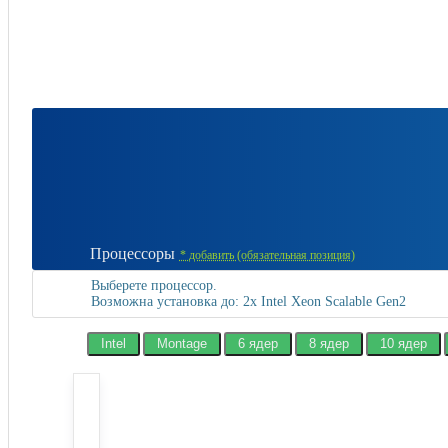
Процессоры
*
добавить (обязательная позиция)
Выберете процессор.
Возможна установка до: 2x Intel Xeon Scalable Gen2
Intel
Montage
6 ядер
8 ядер
10 ядер