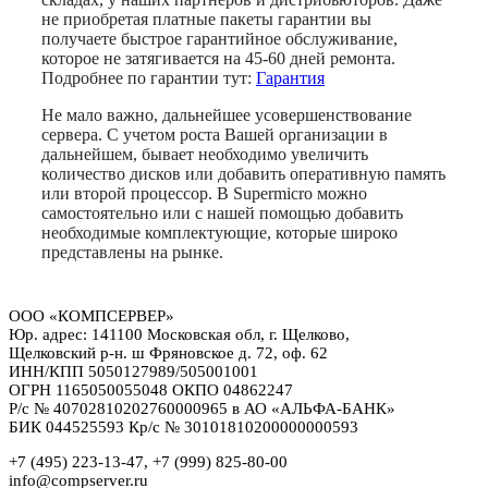
не приобретая платные пакеты гарантии вы
получаете быстрое гарантийное обслуживание,
которое не затягивается на 45-60 дней ремонта.
Подробнее по гарантии тут:
Гарантия
Не мало важно, дальнейшее усовершенствование
сервера. С учетом роста Вашей организации в
дальнейшем, бывает необходимо увеличить
количество дисков или добавить оперативную память
или второй процессор. В Supermicro можно
самостоятельно или с нашей помощью добавить
необходимые комплектующие, которые широко
представлены на рынке.
ООО «КОМПСЕРВЕР»
Юр. адрес: 141100 Московская обл, г. Щелково,
Щелковский р-н. ш Фряновское д. 72, оф. 62
ИНН/КПП 5050127989/505001001
ОГРН 1165050055048 ОКПО 04862247
Р/с № 40702810202760000965 в АО «АЛЬФА-БАНК»
БИК 044525593 Кр/с № 30101810200000000593
+7 (495) 223-13-47, +7 (999) 825-80-00
info@compserver.ru