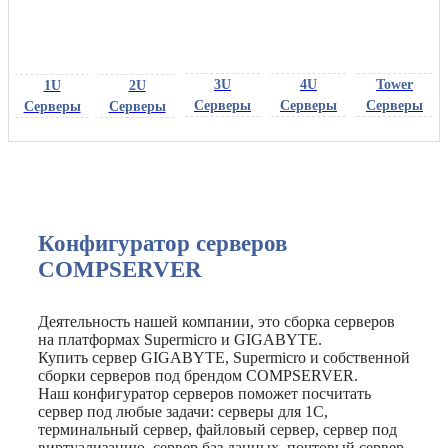
3U
4U
Tower
1U
2U
Серверы
Серверы
Серверы
Серверы
Серверы
Конфигуратор серверов
COMPSERVER
Деятельность нашей компании, это сборка серверов
на платформах Supermicro и GIGABYTE.
Купить сервер GIGABYTE, Supermicro и собственной
сборки серверов под брендом COMPSERVER.
Наш конфигуратор серверов поможет посчитать
сервер под любые задачи: серверы для 1C,
терминальный сервер, файловый сервер, сервер под
виртуализацию, сервер баз данных, почтовый сервер,