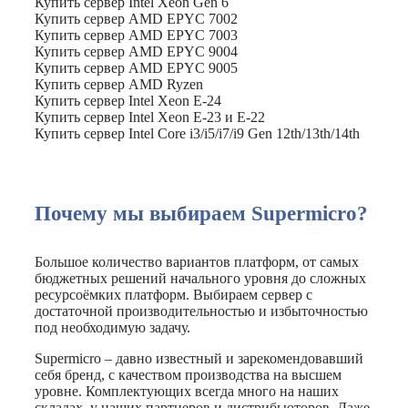
Купить сервер Intel Xeon Gen 6
Купить сервер AMD EPYC 7002
Купить сервер AMD EPYC 7003
Купить сервер AMD EPYC 9004
Купить сервер AMD EPYC 9005
Купить сервер AMD Ryzen
Купить сервер Intel Xeon E-24
Купить сервер Intel Xeon E-23 и E-22
Купить сервер Intel Core i3/i5/i7/i9 Gen 12th/13th/14th
Почему мы выбираем Supermicro?
Большое количество вариантов платформ, от самых
бюджетных решений начального уровня до сложных
ресурсоёмких платформ. Выбираем сервер с
достаточной производительностью и избыточностью
под необходимую задачу.
Supermicro – давно известный и зарекомендовавший
себя бренд, с качеством производства на высшем
уровне. Комплектующих всегда много на наших
складах, у наших партнеров и дистрибьюторов. Даже