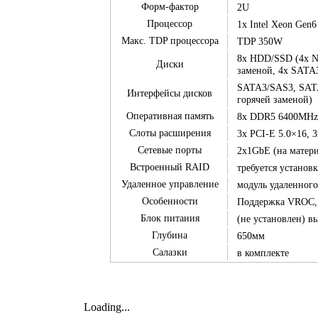
Форм-фактор
2U
Процессор
1x Intel Xeon Gen6
Макс. TDP процессора
TDP 350W
8x HDD/SSD (4x N
Диски
заменой, 4x SATA
SATA3/SAS3, SATA
Интерфейсы дисков
горячей заменой)
Оперативная память
8x DDR5 6400MH
Слоты расширения
3x PCI-E 5.0×16, 
Сетевые порты
2x1GbE (на матери
Встроенный RAID
требуется установ
Удаленное управление
модуль удаленного
Особенности
Поддержка VROC, 
Блок питания
(не установлен) в
Глубина
650мм
Салазки
в комплекте
Loading...