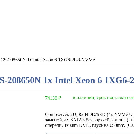
 СS-208650N 1x Intel Xeon 6 1XG6-2U8-NVMe
S-208650N 1x Intel Xeon 6 1XG6
в наличии, срок поставки гот
74130
₽
Compserver, 2U, 8x HDD/SSD (4x NVMe U.
заменой, 4x SATA3 без горячей замены (вн
спереди, 1x slim DVD, глубина 650mm, (Са