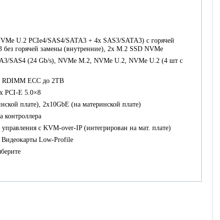
VMe U.2 PCIe4/SAS4/SATA3 + 4x SAS3/SATA3) с горячей
3 без горячей замены (внутренние), 2х M.2 SSD NVMe
3/SAS4 (24 Gb/s), NVMe M.2, NVMe U.2, NVMe U.2 (4 шт с
z RDIMM ECC до 2TB
3x PCI-E 5.0×8
нской плате), 2x10GbE (на материнской плате)
ка контроллера
 управления с KVM-over-IP (интегрирован на мат. плате)
Видеокарты Low-Profile
ыберите