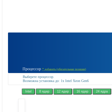
Процессор
*
добавить (обязательная позиция)
Выберете процессор.
Возможна установка до: 1x Intel Xeon Gen6
Intel
8 ядер
12 ядер
16 ядер
24 ядра