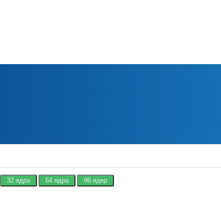
32 ядра
64 ядра
96 ядер