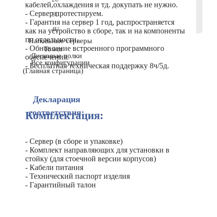
кабелей,охлаждения и тд. докупать не нужно.
- Сервер протестируем.
3U
- Гарантия на сервер 1 год, распространяется
4U
как на устройство в сборе, так и на компоненты
по отдельности.
Напольные серверы
- Обновление встроенного программного
Tower
Дисковые полки
обеспечения.
Все конфигурации
- Бесплатная техническая поддержку 8ч/5д.
(Главная страница)
Декларация
соответствия:
Комплектация:
- Сервер (в сборе и упаковке)
- Комплект направляющих для установки в
стойку (для стоечной версии корпусов)
- Кабели питания
- Технический паспорт изделия
- Гарантийный талон