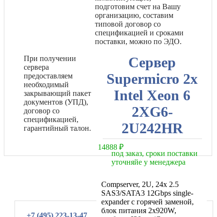
подготовим счет на Вашу
организацию, составим
типовой договор со
спецификацией и сроками
поставки, можно по ЭДО.
При получении
Сервер
сервера
Supermicro 2x
предоставляем
необходимый
Intel Xeon 6
закрывающий пакет
документов (УПД),
2XG6-
договор со
спецификацией,
2U242HR
гарантийный талон.
14888
₽
под заказ, сроки поставки
уточняйе у менеджера
Compserver, 2U, 24x 2.5
SAS3/SATA3 12Gbps single-
expander с горячей заменой,
блок питания 2x920W,
+7 (495) 223-13-47