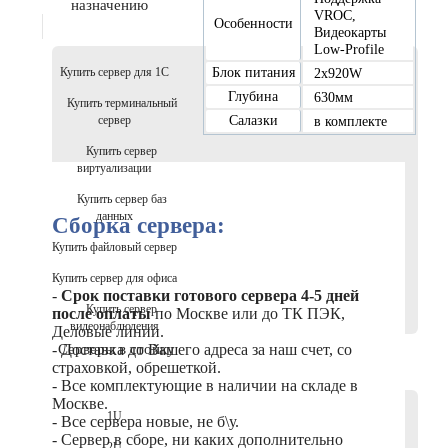
назначению
VROC,
Особенности
Видеокарты
Low-Profile
Блок питания
Купить сервер для 1С
2x920W
Глубина
630мм
Купить терминальный
Салазки
сервер
в комплекте
Купить сервер
виртуализации
Купить сервер баз
данных
Сборка сервера:
Купить файловый сервер
Купить сервер для офиса
-
Срок поставки готового сервера 4-5 дней
Купить сервер
после оплаты
по Москве или до ТК ПЭК,
видеонаблюдения
Деловые линии.
Серверы в стойку
- Доставка до Вашего адреса за наш счет, со
страховкой, обрешеткой.
- Все комплектующие в наличии на складе в
Москве.
1U
- Все сервера новые, не б\у.
- Сервер в сборе, ни каких дополнительно
2U