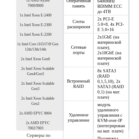
1x AMD Ryzen
Оперативная
6400MHz
7000/9000
память
RDIMM ECC
до 4TB
1x Intel Xeon E-2400
2x PCI-E
Слоты
5.0×8, 4x PCI-
1x Intel Xeon E-2300
расширения
E 5.0×16
1x Intel Xeon E-2200
2x1GbE (на
материнской
1x Intel Core i3/i5/i7/i9 Gen
Сетевые
плате),
12th/13th/14th
порты
2x10GbE (на
материнской
2x Intel Xeon Gen6
плате)
2x Intel Xeon Scalable
8x SATA3
Gen4/Gen5
(RAID
Встроенный
0,1,5,10), 2x
2x Intel Xeon Scalable
RAID
SATA3 (RAID
Gen3
0,1) (на мат.
плате)
2x Intel Xeon Scalable
Gen2
модуль
удаленного
2x AMD EPYC 9004
Удаленное
управления с
управление
KVM-over-IP
2x AMD EPYC
(интегрирован
7002/7003
на мат. плате)
Серверы по
Поддержка