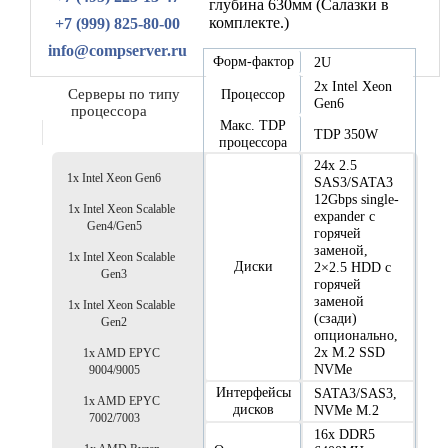
глубина 630мм (Салазки в
комплекте.)
+7 (999) 825-80-00
info@compserver.ru
Форм-фактор
2U
2x Intel Xeon
Серверы по типу
Процессор
Gen6
процессора
Макс. TDP
TDP 350W
процессора
24x 2.5
1x Intel Xeon Gen6
SAS3/SATA3
12Gbps single-
1x Intel Xeon Scalable
expander с
Gen4/Gen5
горячей
заменой,
1x Intel Xeon Scalable
Диски
2×2.5 HDD с
Gen3
горячей
заменой
1x Intel Xeon Scalable
(сзади)
Gen2
опционально,
2x M.2 SSD
1x AMD EPYC
NVMe
9004/9005
Интерфейсы
SATA3/SAS3,
1x AMD EPYC
дисков
NVMe M.2
7002/7003
16x DDR5