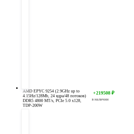
AMD EPYC 9254 (2.9GHz up to
+
219508
₽
4.15Hz/128Mb, 24 ядра/48 потоков)
в наличии
DDR5 4800 MT/s, PCIe 5.0 x128,
TDP-200W