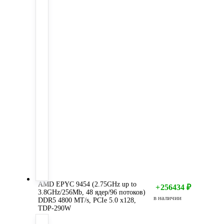
AMD EPYC 9454 (2.75GHz up to
+
256434
₽
3.8GHz/256Mb, 48 ядер/96 потоков)
в наличии
DDR5 4800 MT/s, PCIe 5.0 x128,
TDP-290W